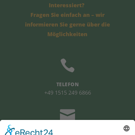
Interessiert?
Fragen Sie einfach an
– wir
informieren Sie gerne über die
Möglichkeiten

TELEFON
+49 1515 249 6866

EMAIL